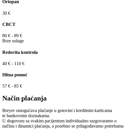
Ortopan
30 €
CBCT
80 € - 89 €
Brze usluge
Redovita kontrola
40 € - 110 €
Hitna pomoć
57 € - 85 €
Način plaćanja
Breyer omogućava plaćanje u gotovini i kreditnim karticama
te bankovnim doznakama.
U dogovoru sa svakim pacijentom individualno razgovaramo o
načinu i dinamici plaćanja, a posebno se prilagođavamo potrebama