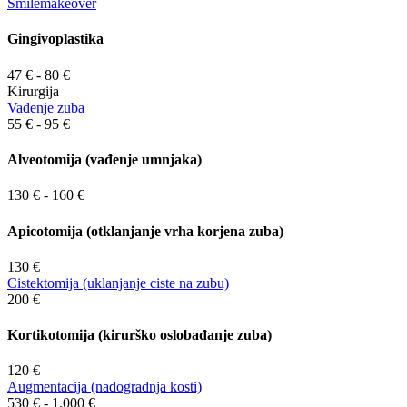
Smilemakeover
Gingivoplastika
47 € - 80 €
Kirurgija
Vađenje zuba
55 € - 95 €
Alveotomija (vađenje umnjaka)
130 € - 160 €
Apicotomija (otklanjanje vrha korjena zuba)
130 €
Cistektomija (uklanjanje ciste na zubu)
200 €
Kortikotomija (kirurško oslobađanje zuba)
120 €
Augmentacija (nadogradnja kosti)
530 € - 1.000 €