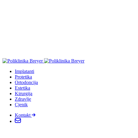
Implatanti
Protetika
Ortodoncija
Estetika
Kirurgija
Zdravlje
Cjenik
Kontakt