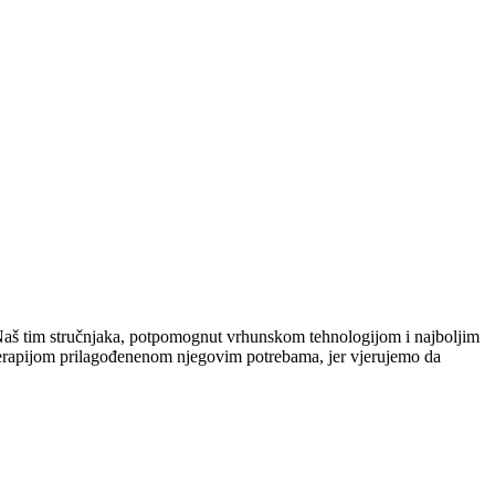
r. Naš tim stručnjaka, potpomognut vrhunskom tehnologijom i najboljim
 terapijom prilagođenenom njegovim potrebama, jer vjerujemo da