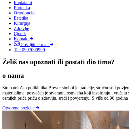
Implatanti
Protetika
Ortodoncija
Estetika
Kirurgija
Zdravlje
Cjenik
Kontakt
Pošaljite e-mail
Tel: 0997000999
Želiš nas upoznati ili postati dio tima?
o nama
Stomatološka poliklinika Breyer simbol je tradicije, stručnosti i pov
materijalima, posvećen je stvaranju osmijeha koji inspiriraju i vra
osmijeh priča priču o zdravlju, sreći i povjerenju. S više od 90 godina
Otvorene pozicije