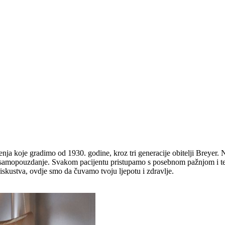
jerenja koje gradimo od 1930. godine, kroz tri generacije obitelji Breye
ćaju samopouzdanje. Svakom pacijentu pristupamo s posebnom pažnjom i
 iskustva, ovdje smo da čuvamo tvoju ljepotu i zdravlje.