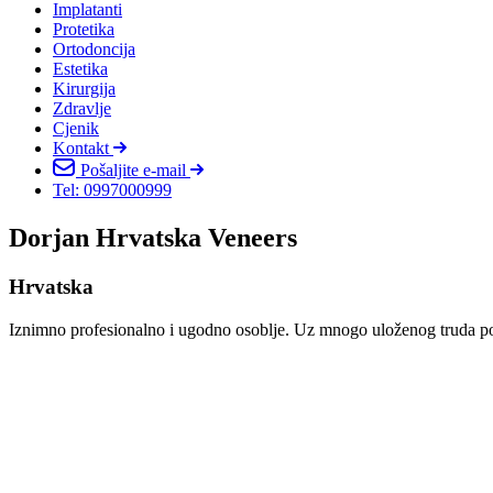
Implatanti
Protetika
Ortodoncija
Estetika
Kirurgija
Zdravlje
Cjenik
Kontakt
Pošaljite e-mail
Tel: 0997000999
Dorjan Hrvatska Veneers
Hrvatska
Iznimno profesionalno i ugodno osoblje. Uz mnogo uloženog truda pos