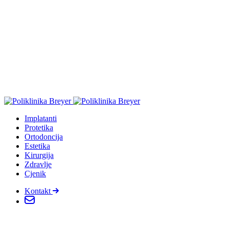
Implatanti
Protetika
Ortodoncija
Estetika
Kirurgija
Zdravlje
Cjenik
Kontakt