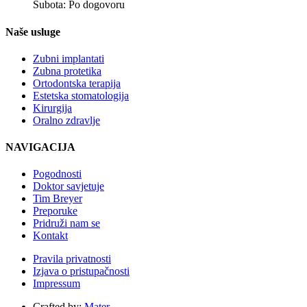
Subota: Po dogovoru
Naše usluge
Zubni implantati
Zubna protetika
Ortodontska terapija
Estetska stomatologija
Kirurgija
Oralno zdravlje
NAVIGACIJA
Pogodnosti
Doktor savjetuje
Tim Breyer
Preporuke
Pridruži nam se
Kontakt
Pravila privatnosti
Izjava o pristupačnosti
Impressum
Crafted by:
Mater