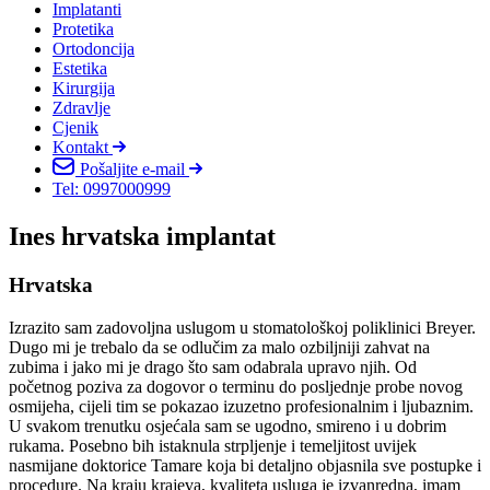
Implatanti
Protetika
Ortodoncija
Estetika
Kirurgija
Zdravlje
Cjenik
Kontakt
Pošaljite e-mail
Tel: 0997000999
Ines hrvatska implantat
Hrvatska
Izrazito sam zadovoljna uslugom u stomatološkoj poliklinici Breyer.
Dugo mi je trebalo da se odlučim za malo ozbiljniji zahvat na
zubima i jako mi je drago što sam odabrala upravo njih. Od
početnog poziva za dogovor o terminu do posljednje probe novog
osmijeha, cijeli tim se pokazao izuzetno profesionalnim i ljubaznim.
U svakom trenutku osjećala sam se ugodno, smireno i u dobrim
rukama. Posebno bih istaknula strpljenje i temeljitost uvijek
nasmijane doktorice Tamare koja bi detaljno objasnila sve postupke i
procedure. Na kraju krajeva, kvaliteta usluga je izvanredna, imam