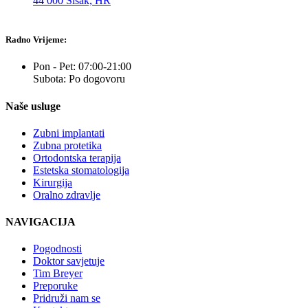
44 000 Sisak, HR
Radno Vrijeme:
Pon - Pet: 07:00-21:00
Subota: Po dogovoru
Naše usluge
Zubni implantati
Zubna protetika
Ortodontska terapija
Estetska stomatologija
Kirurgija
Oralno zdravlje
NAVIGACIJA
Pogodnosti
Doktor savjetuje
Tim Breyer
Preporuke
Pridruži nam se