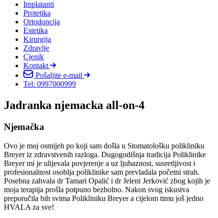
Implatanti
Protetika
Ortodoncija
Estetika
Kirurgija
Zdravlje
Cjenik
Kontakt
Pošaljite e-mail
Tel: 0997000999
Jadranka njemacka all-on-4
Njemačka
Ovo je moj osmijeh po koji sam došla u Stomatološku polikliniku
Breyer iz zdravstvenih razloga. Dugogodišnja tradicija Poliklinike
Breyer mi je ulijevala povjerenje a uz ljubaznost, susretljivost i
profesionalnost osoblja poliklinike sam prevladala početni strah.
Posebna zahvala dr Tamari Opalić i dr Jeleni Jerković zbog kojih je
moja terapija prošla potpuno bezbolno. Nakon svog iskustva
preporučila bih svima Polikliniku Breyer a cijelom timu još jedno
HVALA za sve!