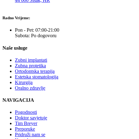
44 000 Sisak, HR
Radno Vrijeme:
Pon - Pet: 07:00-21:00
Subota: Po dogovoru
Naše usluge
Zubni implantati
Zubna protetika
Ortodontska terapija
Estetska stomatologija
Kirurgija
Oralno zdravlje
NAVIGACIJA
Pogodnosti
Doktor savjetuje
Tim Breyer
Preporuke
Pridruži nam se