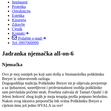
Implatanti
Protetika
Ortodoncija
Estetika
Kirurgija
Zdravlje
Cjenik
Kontakt
Pošaljite e-mail
Tel: 0997000999
Jadranka njemačka all-on-6
Njemačka
Ovo je moj osmijeh po koji sam došla u Stomatološku polikliniku
Breyer iz zdravstvenih razloga.
Dugogodišnja tradicija Poliklinike Breyer mi je ulijevala povjerenje
a uz ljubaznost, susretljivost i profesionalnost osoblja poliklinike
sam prevladala početni strah. Posebna zahvala dr Tamari Opalić i dr
Jeleni Jerković zbog kojih je moja terapija prošla potpuno bezbolno.
Nakon svog iskustva preporučila bih svima Polikliniku Breyer a
cijelom timu još jedno HVALA za sve!