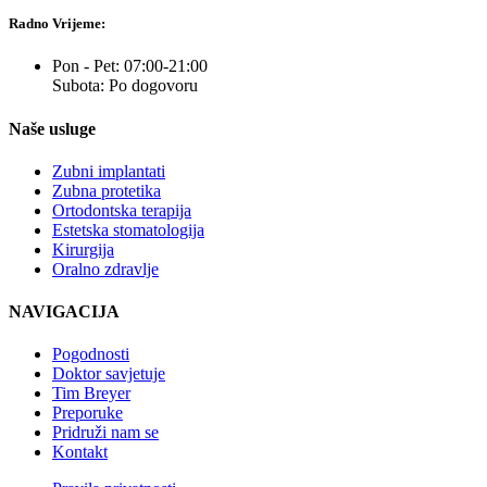
Radno Vrijeme:
Pon - Pet: 07:00-21:00
Subota: Po dogovoru
Naše usluge
Zubni implantati
Zubna protetika
Ortodontska terapija
Estetska stomatologija
Kirurgija
Oralno zdravlje
NAVIGACIJA
Pogodnosti
Doktor savjetuje
Tim Breyer
Preporuke
Pridruži nam se
Kontakt