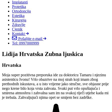
Implatanti
Protetika
Ortodoncija
Estetika
Kirurgija
Zdravlje
Cjenik
Kontakt
Pošaljite e-mail
Tel: 0997000999
Lidija Hrvatska Zubna ljuskica
Hrvatska
Moja super pozitivna preporuka ide za doktoricu Tamaru i njezinu
asistenticu Ivonu! Vrlo obazrive na moj strah koji imam zbog
prethodnih iskustava, a u isto vrijeme jako stručne, sve objasne prije
nego krene bilo koja vrsta zahvata. Svaki put vrlo opuštajuća i
smirena atmosfera i zahvalna sam im na svakoj riječi utjehe kada mi
je trebala. Zahvaljujući njima opet se smijem bez zadrške.