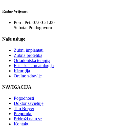
Radno Vrijeme:
Pon - Pet: 07:00-21:00
Subota: Po dogovoru
Naše usluge
Zubni implantati
Zubna protetika
Ortodontska terapija
Estetska stomatologija
Kirurgija
Oralno zdravlje
NAVIGACIJA
Pogodnosti
Doktor savjetuje
Tim Breyer
Preporuke
Pridruži nam se
Kontakt