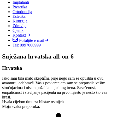
Implatanti
Protetika
Ortodoncija
Estetika
Kirurgija
Zdravlje
Cjenik
Kontakt
Pošaljite e-mail
Tel: 0997000999
Snježana hrvatska all-on-6
Hrvatska
Iako sam bila malo skeptična prije nego sam se opustila u ovu
avanturu, odabravši Vas s povjerenjem sam se prepustila vašim
stručnjacima i nisam požalila ni jednog trena. Savršenost,
empatičnost i stavljanje pacijenta na prvo mjesto je nešto što vas
krasi.
Hvala cijelom timu za blistav osmijeh.
Moja svaka preporuka.