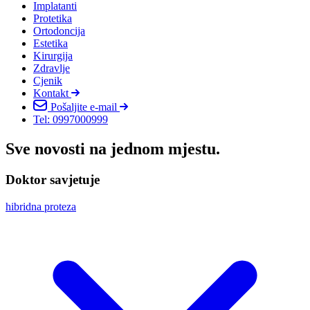
Implatanti
Protetika
Ortodoncija
Estetika
Kirurgija
Zdravlje
Cjenik
Kontakt
Pošaljite e-mail
Tel: 0997000999
Sve novosti na jednom mjestu.
Doktor savjetuje
hibridna proteza