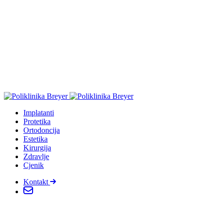
Implatanti
Protetika
Ortodoncija
Estetika
Kirurgija
Zdravlje
Cjenik
Kontakt